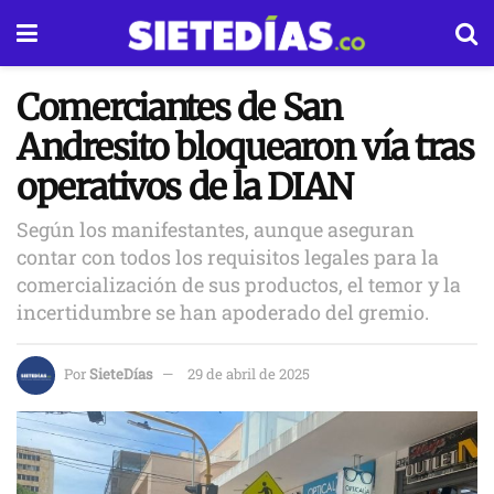
Comerciantes de San
Andresito bloquearon vía tras
operativos de la DIAN
Según los manifestantes, aunque aseguran
contar con todos los requisitos legales para la
comercialización de sus productos, el temor y la
incertidumbre se han apoderado del gremio.
Por
SieteDías
29 de abril de 2025