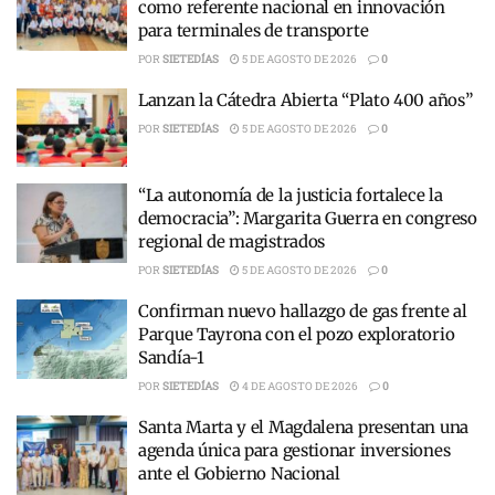
como referente nacional en innovación
para terminales de transporte
POR
SIETEDÍAS
5 DE AGOSTO DE 2026
0
Lanzan la Cátedra Abierta “Plato 400 años”
POR
SIETEDÍAS
5 DE AGOSTO DE 2026
0
“La autonomía de la justicia fortalece la
democracia”: Margarita Guerra en congreso
regional de magistrados
POR
SIETEDÍAS
5 DE AGOSTO DE 2026
0
Confirman nuevo hallazgo de gas frente al
Parque Tayrona con el pozo exploratorio
Sandía-1
POR
SIETEDÍAS
4 DE AGOSTO DE 2026
0
Santa Marta y el Magdalena presentan una
agenda única para gestionar inversiones
ante el Gobierno Nacional