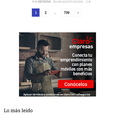
POR
SIETEDÍAS
4 DE AGOSTO DE 2026
0
1
2
…
739
Lo más leído