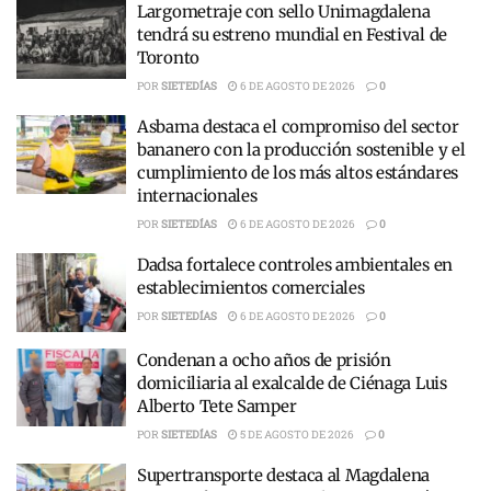
Largometraje con sello Unimagdalena
tendrá su estreno mundial en Festival de
Toronto
POR
SIETEDÍAS
6 DE AGOSTO DE 2026
0
Asbama destaca el compromiso del sector
bananero con la producción sostenible y el
cumplimiento de los más altos estándares
internacionales
POR
SIETEDÍAS
6 DE AGOSTO DE 2026
0
Dadsa fortalece controles ambientales en
establecimientos comerciales
POR
SIETEDÍAS
6 DE AGOSTO DE 2026
0
Condenan a ocho años de prisión
domiciliaria al exalcalde de Ciénaga Luis
Alberto Tete Samper
POR
SIETEDÍAS
5 DE AGOSTO DE 2026
0
Supertransporte destaca al Magdalena