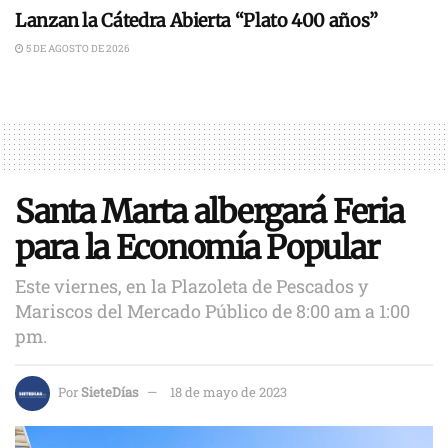
Lanzan la Cátedra Abierta “Plato 400 años”
5 DE AGOSTO DE 2026
Santa Marta albergará Feria
para la Economía Popular
Este viernes, en la Plazoleta de Pescados y
Mariscos del Mercado Público de 8:00 am a 1:00
pm.
Por
SieteDías
18 de mayo de 2023