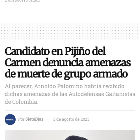
5 DE AGOSTO DE 2026
Candidato en Pijiño del
Carmen denuncia amenazas
de muerte de grupo armado
Al parecer, Arnoldo Palomino habria recibido
dichas amenazas de las Autodefensas Gaitanistas
de Colombia.
Por
SieteDías
3 de agosto de 2023