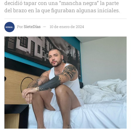
decidió tapar con una “mancha negra” la parte
del brazo en la que figuraban algunas iniciales.
Por
SieteDías
10 de enero de 2024