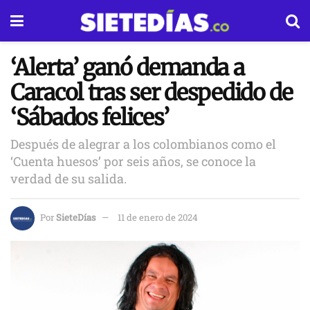
‘Alerta’ ganó demanda a
Caracol tras ser despedido de
‘Sábados felices’
Después de alegrar a los colombianos como el
‘Cuenta huesos’ por seis años, se conoce la
verdad de su salida.
Por
SieteDías
11 de enero de 2024