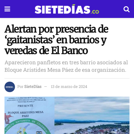
Alertan por presencia de
‘gaitanistas’ en barrios y
veredas de El Banco
Aparecieron panfletos en tres barrio asociados al
Bloque Arístides Mesa Páez de esa organización.
Por
SieteDías
13 de marzo de 2024