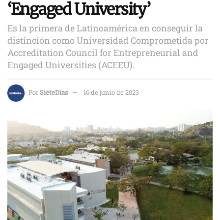
‘Engaged University’
Es la primera de Latinoamérica en conseguir la
distinción como Universidad Comprometida por
Accreditation Council for Entrepreneurial and
Engaged Universities (ACEEU).
Por
SieteDías
16 de junio de 2023