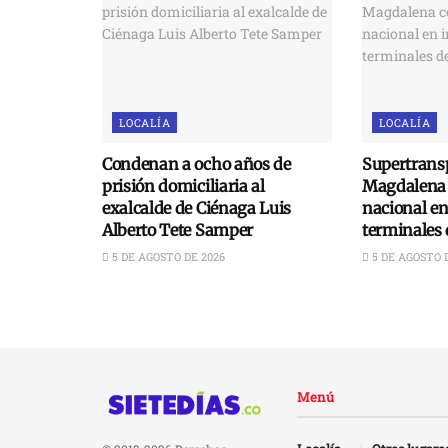
LOCALÍA
LOCALÍA
Condenan a ocho años de
Supertransp
prisión domiciliaria al
Magdalena 
exalcalde de Ciénaga Luis
nacional e
Alberto Tete Samper
terminales 
5 DE AGOSTO DE 2026
5 DE AGOSTO 
Menú