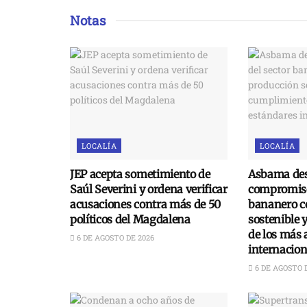
Notas
LOCALÍA
LOCALÍA
JEP acepta sometimiento de
Asbama des
Saúl Severini y ordena verificar
compromiso
acusaciones contra más de 50
bananero c
políticos del Magdalena
sostenible 
de los más 
6 DE AGOSTO DE 2026
internacion
6 DE AGOSTO 