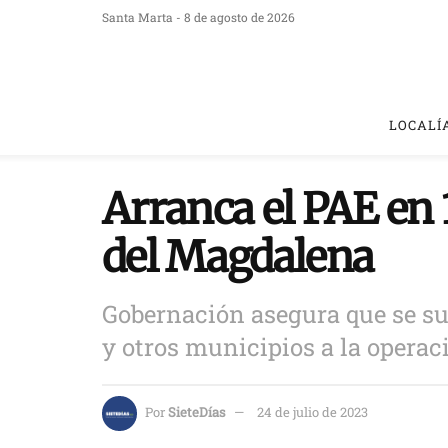
Santa Marta - 8 de agosto de 2026
LOCALÍ
Arranca el PAE en 
del Magdalena
Gobernación asegura que se s
y otros municipios a la operac
Por
SieteDías
24 de julio de 2023