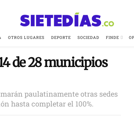
A
OTROS LUGARES
DEPORTE
SOCIEDAD
FINDE
O
14 de 28 municipios
umarán paulatinamente otras sedes
ión hasta completar el 100%.