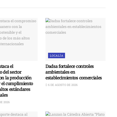
LOCALÍA
taca el
Dadsa fortalece controles
 del sector
ambientales en
on la producción
establecimientos comerciales
y el cumplimiento
6 DE AGOSTO DE 2026
altos estándares
ales
DE 2026