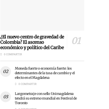
¿El nuevo centro de gravedad de
Colombia? El ascenso
económico y político del Caribe
0 COMPARTIR
Moneda fuerte o economía fuerte: los
determinantes de la tasa de cambio y el
efecto en el Magdalena
0 COMPARTIR
Largometraje con sello Unimagdalena
tendrá su estreno mundial en Festival de
Toronto