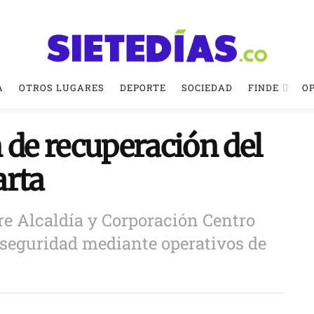
A
OTROS LUGARES
DEPORTE
SOCIEDAD
FINDE
O
 de recuperación del
arta
re Alcaldía y Corporación Centro
a seguridad mediante operativos de