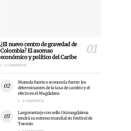
¿El nuevo centro de gravedad de
Colombia? El ascenso
económico y político del Caribe
0 COMPARTIR
Moneda fuerte o economía fuerte: los
determinantes de la tasa de cambio y el
efecto en el Magdalena
0 COMPARTIR
Largometraje con sello Unimagdalena
tendrá su estreno mundial en Festival de
Toronto