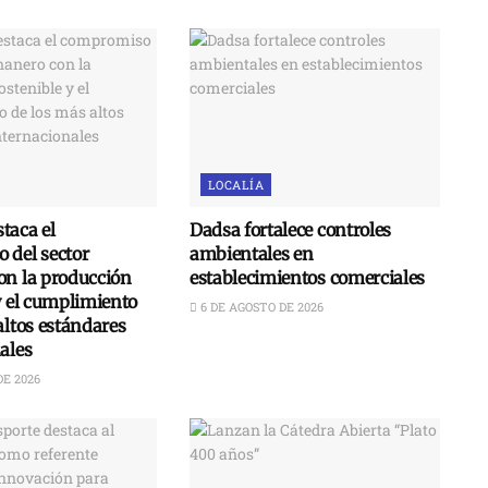
LOCALÍA
taca el
Dadsa fortalece controles
 del sector
ambientales en
on la producción
establecimientos comerciales
y el cumplimiento
6 DE AGOSTO DE 2026
altos estándares
ales
DE 2026