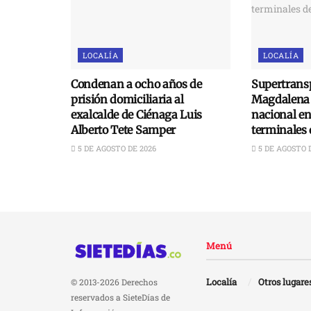
LOCALÍA
LOCALÍA
Condenan a ocho años de
Supertransp
prisión domiciliaria al
Magdalena 
exalcalde de Ciénaga Luis
nacional e
Alberto Tete Samper
terminales 
5 DE AGOSTO DE 2026
5 DE AGOSTO 
Menú
Localía
Otros lugare
© 2013-2026 Derechos
reservados a SieteDías de