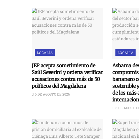
LOCALÍA
LOCALÍA
JEP acepta sometimiento de
Asbama des
Saúl Severini y ordena verificar
compromiso
acusaciones contra más de 50
bananero c
políticos del Magdalena
sostenible 
de los más 
6 DE AGOSTO DE 2026
internacion
6 DE AGOSTO 