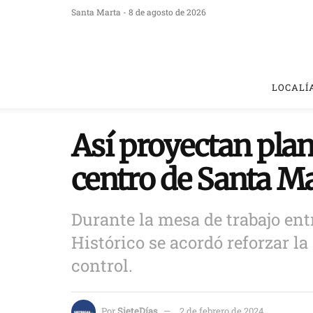
Santa Marta - 8 de agosto de 2026
LOCALÍ
Así proyectan plan
centro de Santa M
Durante la mesa de trabajo ent
Histórico se acordó reforzar l
control.
Por
SieteDías
2 de febrero de 2024