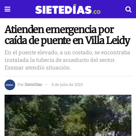
Atienden emergencia por
caída de puente en Villa Leidy
En el puente elevado, a un costado, se encontraba
instalada la tubería de acueducto del sector.
Essmar atendió situación.
Por
SieteDías
6 de julio de 2023