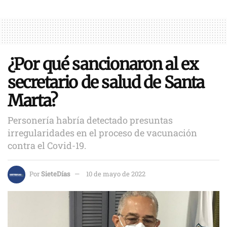
¿Por qué sancionaron al ex
secretario de salud de Santa
Marta?
Personería habría detectado presuntas
irregularidades en el proceso de vacunación
contra el Covid-19.
Por
SieteDías
10 de mayo de 2022