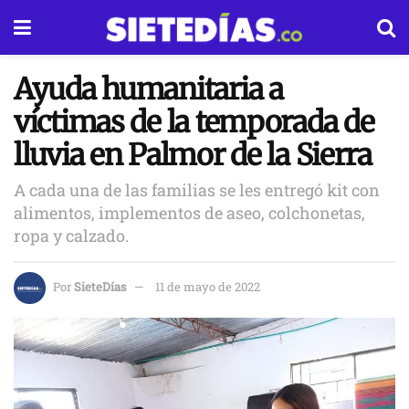
Ayuda humanitaria a
víctimas de la temporada de
lluvia en Palmor de la Sierra
A cada una de las familias se les entregó kit con
alimentos, implementos de aseo, colchonetas,
ropa y calzado.
Por
SieteDías
11 de mayo de 2022