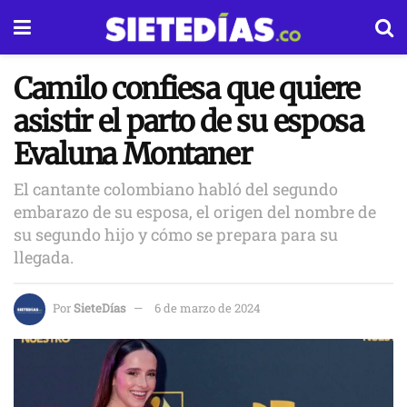
Camilo confiesa que quiere
asistir el parto de su esposa
Evaluna Montaner
El cantante colombiano habló del segundo
embarazo de su esposa, el origen del nombre de
su segundo hijo y cómo se prepara para su
llegada.
Por
SieteDías
6 de marzo de 2024