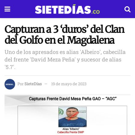
Capturan a 3 ‘duros’ del Clan
del Golfo en el Magdalena
Uno de los apresados es alias 'Albeiro', cabecilla
del frente 'David Meza Peña' y sucesor de alias
'5.7'.
Por
SieteDías
19 de mayo de 2023