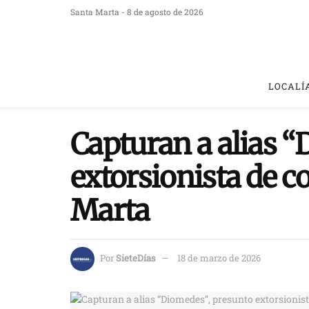
Santa Marta - 8 de agosto de 2026
LOCALÍ
Capturan a alias 
extorsionista de c
Marta
Por
SieteDías
18 de marzo de 2026