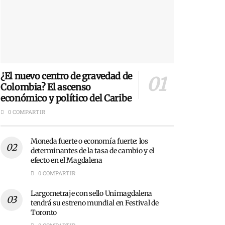
¿El nuevo centro de gravedad de
Colombia? El ascenso
económico y político del Caribe
0 COMPARTIR
Moneda fuerte o economía fuerte: los
determinantes de la tasa de cambio y el
efecto en el Magdalena
0 COMPARTIR
Largometraje con sello Unimagdalena
tendrá su estreno mundial en Festival de
Toronto