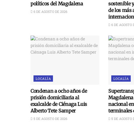
políticos del Magdalena
sostenible 
de los más 
6 DE AGOSTO DE 2026
internacion
6 DE AGOSTO 
LOCALÍA
LOCALÍA
Condenan a ocho años de
Supertransp
prisión domiciliaria al
Magdalena 
exalcalde de Ciénaga Luis
nacional e
Alberto Tete Samper
terminales 
5 DE AGOSTO DE 2026
5 DE AGOSTO 