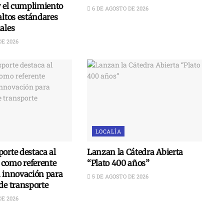
y el cumplimiento
6 DE AGOSTO DE 2026
altos estándares
ales
DE 2026
LOCALÍA
orte destaca al
Lanzan la Cátedra Abierta
como referente
“Plato 400 años”
n innovación para
5 DE AGOSTO DE 2026
de transporte
DE 2026