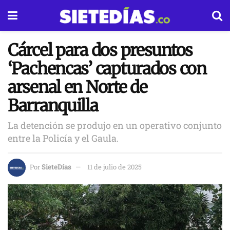
Cárcel para dos presuntos
‘Pachencas’ capturados con
arsenal en Norte de
Barranquilla
La detención se produjo en un operativo conjunto
entre la Policía y el Gaula.
Por
SieteDías
11 de julio de 2025