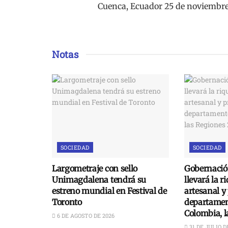
Cuenca, Ecuador 25 de noviembr
Notas
SOCIEDAD
SOCIEDAD
Largometraje con sello
Gobernació
Unimagdalena tendrá su
llevará la r
estreno mundial en Festival de
artesanal y
Toronto
departament
Colombia, 
6 DE AGOSTO DE 2026
31 DE JULIO D