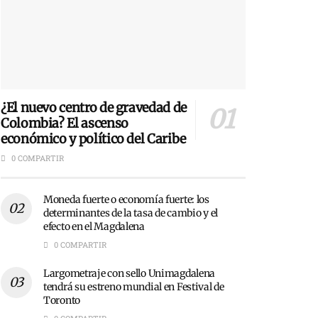
¿El nuevo centro de gravedad de
Colombia? El ascenso
económico y político del Caribe
0 COMPARTIR
Moneda fuerte o economía fuerte: los
determinantes de la tasa de cambio y el
efecto en el Magdalena
0 COMPARTIR
Largometraje con sello Unimagdalena
tendrá su estreno mundial en Festival de
Toronto