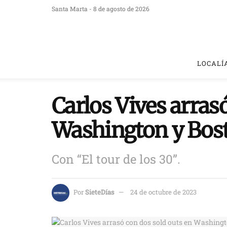
Santa Marta - 8 de agosto de 2026
LOCALÍ
Carlos Vives arras
Washington y Bos
Con “El tour de los 30”.
Por
SieteDías
24 de octubre de 2023