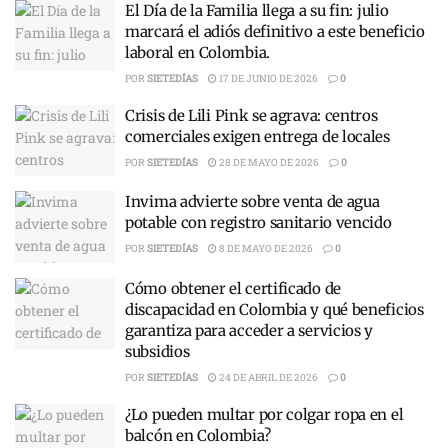
El Día de la Familia llega a su fin: julio
marcará el adiós definitivo a este beneficio
laboral en Colombia.
POR
SIETEDÍAS
17 DE JUNIO DE 2026
0
Crisis de Lili Pink se agrava: centros
comerciales exigen entrega de locales
POR
SIETEDÍAS
28 DE MAYO DE 2026
0
Invima advierte sobre venta de agua
potable con registro sanitario vencido
POR
SIETEDÍAS
8 DE MAYO DE 2026
0
Cómo obtener el certificado de
discapacidad en Colombia y qué beneficios
garantiza para acceder a servicios y
subsidios
POR
SIETEDÍAS
24 DE ABRIL DE 2026
0
¿Lo pueden multar por colgar ropa en el
balcón en Colombia?