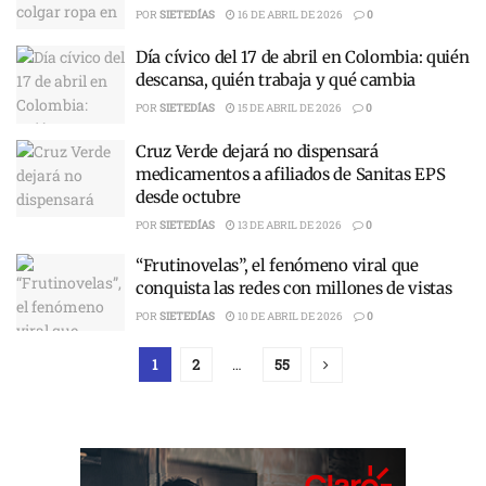
POR
SIETEDÍAS
16 DE ABRIL DE 2026
0
Día cívico del 17 de abril en Colombia: quién
descansa, quién trabaja y qué cambia
POR
SIETEDÍAS
15 DE ABRIL DE 2026
0
Cruz Verde dejará no dispensará
medicamentos a afiliados de Sanitas EPS
desde octubre
POR
SIETEDÍAS
13 DE ABRIL DE 2026
0
“Frutinovelas”, el fenómeno viral que
conquista las redes con millones de vistas
POR
SIETEDÍAS
10 DE ABRIL DE 2026
0
1
2
…
55