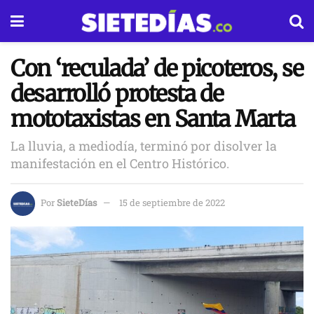
Con ‘reculada’ de picoteros, se
desarrolló protesta de
mototaxistas en Santa Marta
La lluvia, a mediodía, terminó por disolver la
manifestación en el Centro Histórico.
Por
SieteDías
15 de septiembre de 2022