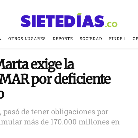
A
OTROS LUGARES
DEPORTE
SOCIEDAD
FINDE
O
arta exige la
SMAR por deficiente
o
, pasó de tener obligaciones por
umular más de 170.000 millones en