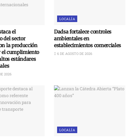
LOCALÍA
taca el
Dadsa fortalece controles
 del sector
ambientales en
on la producción
establecimientos comerciales
y el cumplimiento
6 DE AGOSTO DE 2026
altos estándares
ales
DE 2026
LOCALÍA