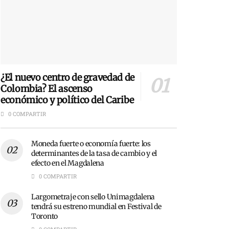
¿El nuevo centro de gravedad de
Colombia? El ascenso
económico y político del Caribe
0 COMPARTIR
Moneda fuerte o economía fuerte: los
determinantes de la tasa de cambio y el
efecto en el Magdalena
0 COMPARTIR
Largometraje con sello Unimagdalena
tendrá su estreno mundial en Festival de
Toronto