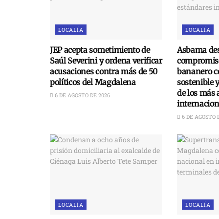
LOCALÍA
LOCALÍA
JEP acepta sometimiento de
Asbama des
Saúl Severini y ordena verificar
compromiso
acusaciones contra más de 50
bananero c
políticos del Magdalena
sostenible 
de los más 
6 DE AGOSTO DE 2026
internacion
6 DE AGOSTO 
LOCALÍA
LOCALÍA