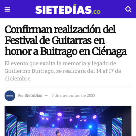
Confirman realización del
Festival de Guitarras en
honor a Buitrago en Ciénaga
El evento que exalta la memoria y legado de
Guillermo Buitrago, se realizará del 14 al 17 de
diciembre.
Por
SieteDías
7 de noviembre de 2023