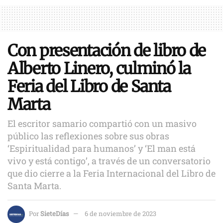
Con presentación de libro de
Alberto Linero, culminó la
Feria del Libro de Santa
Marta
El escritor samario compartió con un masivo
público las reflexiones sobre sus obras
‘Espiritualidad para humanos’ y ‘El man está
vivo y está contigo’, a través de un conversatorio
que dio cierre a la Feria Internacional del Libro de
Santa Marta.
Por
SieteDías
6 de noviembre de 2023