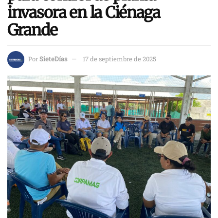
invasora en la Ciénaga
Grande
Por
SieteDías
17 de septiembre de 2025