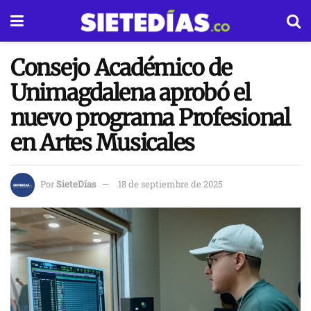
Consejo Académico de
Unimagdalena aprobó el
nuevo programa Profesional
en Artes Musicales
Por
SieteDías
18 de septiembre de 2025