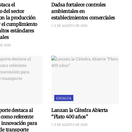
taca el
Dadsa fortalece controles
 del sector
ambientales en
on la producción
establecimientos comerciales
y el cumplimiento
6 DE AGOSTO DE 2026
altos estándares
ales
DE 2026
LOCALÍA
orte destaca al
Lanzan la Cátedra Abierta
como referente
“Plato 400 años”
n innovación para
5 DE AGOSTO DE 2026
de transporte