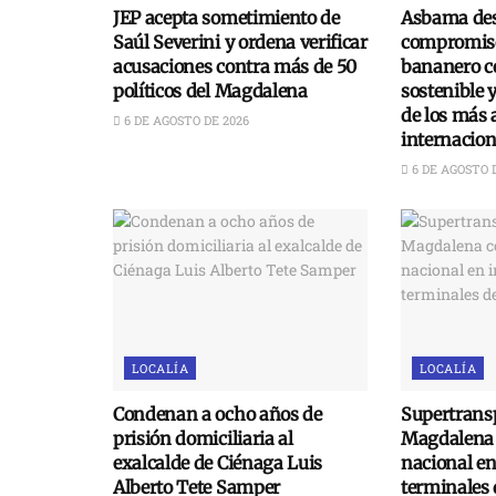
JEP acepta sometimiento de
Asbama des
Saúl Severini y ordena verificar
compromiso
acusaciones contra más de 50
bananero c
políticos del Magdalena
sostenible 
de los más 
6 DE AGOSTO DE 2026
internacion
6 DE AGOSTO 
LOCALÍA
LOCALÍA
Condenan a ocho años de
Supertransp
prisión domiciliaria al
Magdalena 
exalcalde de Ciénaga Luis
nacional e
Alberto Tete Samper
terminales 