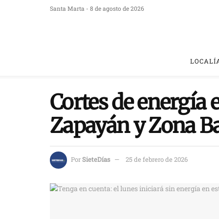
Santa Marta - 8 de agosto de 2026
LOCALÍ
Cortes de energía e
Zapayán y Zona B
Por
SieteDías
25 de febrero de 2026