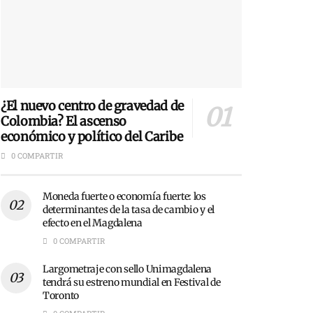
¿El nuevo centro de gravedad de
Colombia? El ascenso
económico y político del Caribe
0 COMPARTIR
Moneda fuerte o economía fuerte: los
determinantes de la tasa de cambio y el
efecto en el Magdalena
0 COMPARTIR
Largometraje con sello Unimagdalena
tendrá su estreno mundial en Festival de
Toronto