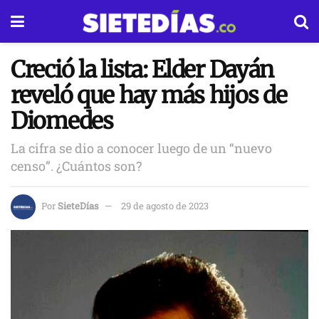
Creció la lista: Elder Dayán
reveló que hay más hijos de
Diomedes
La cifra se dio a conocer luego de un “nuevo
censo”. ¿Cuántos son?
Por
SieteDías
29 de agosto de 2023