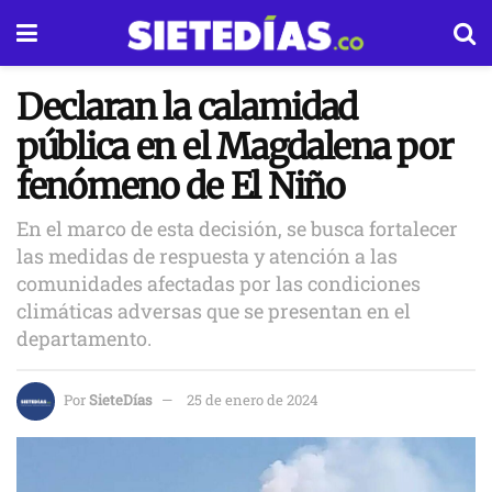
Declaran la calamidad
pública en el Magdalena por
fenómeno de El Niño
En el marco de esta decisión, se busca fortalecer
las medidas de respuesta y atención a las
comunidades afectadas por las condiciones
climáticas adversas que se presentan en el
departamento.
Por
SieteDías
25 de enero de 2024