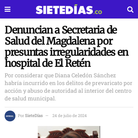
Denuncian a Secretaria de
Salud del Magdalena por
presuntas irregularidades en
hospital de El Retén
Por considerar que Diana Celedón Sánchez
habría incurrido en los delitos de prevaricato por
acción y abuso de autoridad al interior del centro
de salud municipal.
Por
SieteDías
24 de julio de 2024