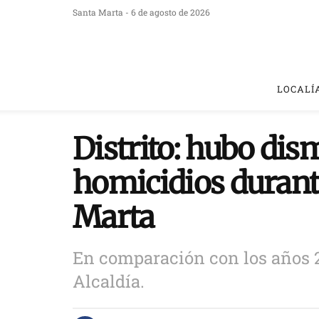
Santa Marta - 6 de agosto de 2026
LOCALÍ
Distrito: hubo dis
homicidios durant
Marta
En comparación con los años 2
Alcaldía.