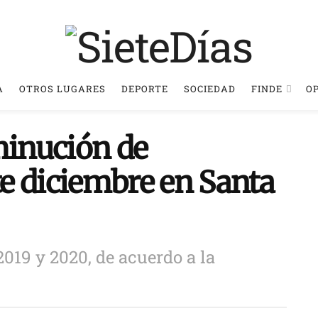
A
OTROS LUGARES
DEPORTE
SOCIEDAD
FINDE
O
minución de
e diciembre en Santa
019 y 2020, de acuerdo a la