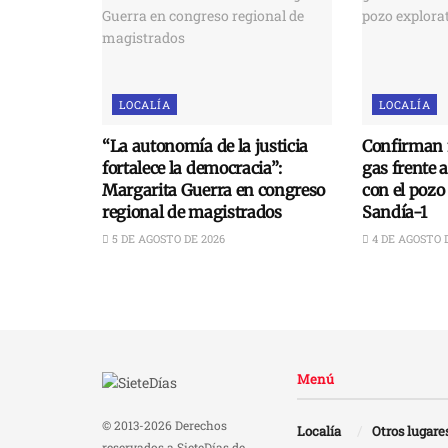
LOCALÍA
LOCALÍA
“La autonomía de la justicia
Confirman 
fortalece la democracia”:
gas frente 
Margarita Guerra en congreso
con el pozo
regional de magistrados
Sandía-1
5 DE AGOSTO DE 2026
4 DE AGOSTO 
Menú
© 2013-2026 Derechos
Localía
Otros lugare
reservados a SieteDías de