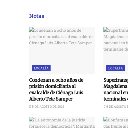
Notas
LOCALÍA
LOCALÍA
Condenan a ocho años de
Supertransp
prisión domiciliaria al
Magdalena 
exalcalde de Ciénaga Luis
nacional e
Alberto Tete Samper
terminales 
5 DE AGOSTO DE 2026
5 DE AGOSTO 