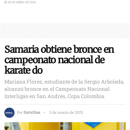
28 DE ABRIL DE 2026
Samaria obtiene bronce en
campeonato nacional de
karate do
Mariana Flórez, estudiante de la Sergio Arboleda,
alcanzó bronce en el Campeonato Nacional
Interligas en San Andrés, Copa Colombia.
Por
SieteDías
3 de marzo de 2023