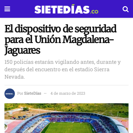
El dispositivo de seguridad
para el Unión Magdalena-
Jaguares
150 policías estarán vigilando antes, durante y
después del encuentro en el estadio Sierra
Nevada.
Por
SieteDías
4 de marzo de 2023