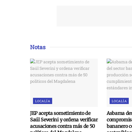
Notas
LOCALÍA
LOCALÍA
JEP acepta sometimiento de
Asbama des
Saúl Severini y ordena verificar
compromiso
acusaciones contra más de 50
bananero c