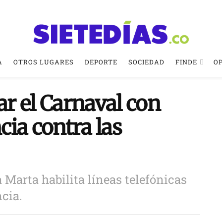
A
OTROS LUGARES
DEPORTE
SOCIEDAD
FINDE
O
ar el Carnaval con
ncia contra las
 Marta habilita líneas telefónicas
cia.