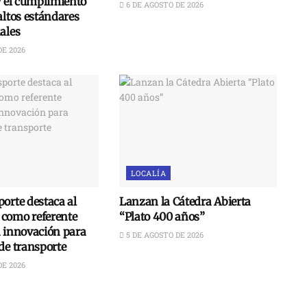
y el cumplimiento
6 DE AGOSTO DE 2026
altos estándares
ales
DE 2026
LOCALÍA
orte destaca al
Lanzan la Cátedra Abierta
como referente
“Plato 400 años”
n innovación para
5 DE AGOSTO DE 2026
de transporte
DE 2026