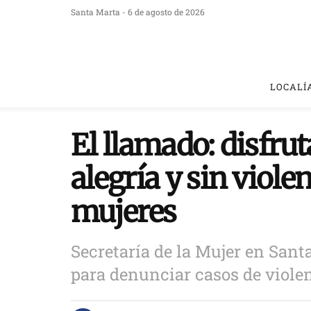
Santa Marta - 6 de agosto de 2026
LOCALÍ
El llamado: disfrut
alegría y sin viole
mujeres
Secretaría de la Mujer en Santa
para denunciar casos de violen