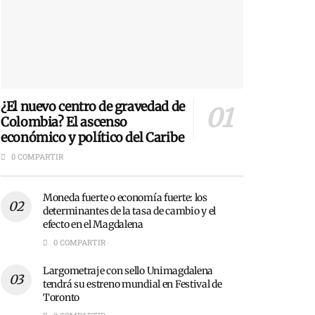
¿El nuevo centro de gravedad de
Colombia? El ascenso
económico y político del Caribe
0 COMPARTIR
Moneda fuerte o economía fuerte: los
determinantes de la tasa de cambio y el
efecto en el Magdalena
0 COMPARTIR
Largometraje con sello Unimagdalena
tendrá su estreno mundial en Festival de
Toronto