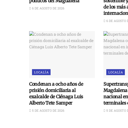
políticos del Magdalena
sostenible 
de los más 
6 DE AGOSTO DE 2026
internacion
6 DE AGOSTO 
LOCALÍA
LOCALÍA
Condenan a ocho años de
Supertransp
prisión domiciliaria al
Magdalena 
exalcalde de Ciénaga Luis
nacional e
Alberto Tete Samper
terminales 
5 DE AGOSTO DE 2026
5 DE AGOSTO 