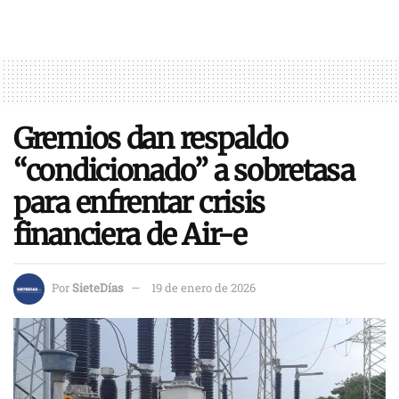
Gremios dan respaldo
“condicionado” a sobretasa
para enfrentar crisis
financiera de Air-e
Por
SieteDías
19 de enero de 2026