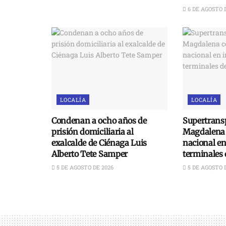
6 DE AGOSTO 
LOCALÍA
LOCALÍA
Condenan a ocho años de
Supertransp
prisión domiciliaria al
Magdalena 
exalcalde de Ciénaga Luis
nacional e
Alberto Tete Samper
terminales 
5 DE AGOSTO DE 2026
5 DE AGOSTO 