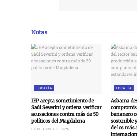
Notas
LOCALÍA
LOCALÍA
JEP acepta sometimiento de
Asbama des
Saúl Severini y ordena verificar
compromiso
acusaciones contra más de 50
bananero c
políticos del Magdalena
sostenible 
de los más 
6 DE AGOSTO DE 2026
internacion