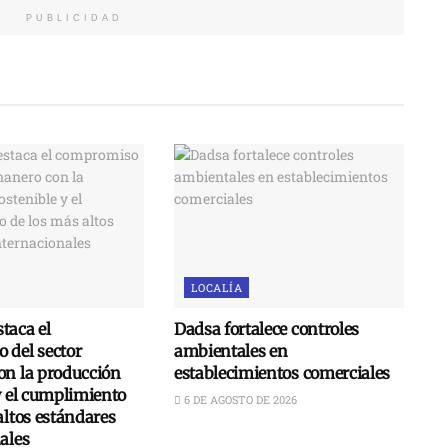
PUBLICIDAD
LOCALÍA
taca el
Dadsa fortalece controles
 del sector
ambientales en
on la producción
establecimientos comerciales
y el cumplimiento
6 DE AGOSTO DE 2026
altos estándares
ales