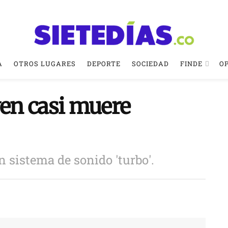
A
OTROS LUGARES
DEPORTE
SOCIEDAD
FINDE
O
ven casi muere
 sistema de sonido 'turbo'.