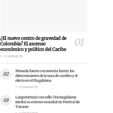
¿El nuevo centro de gravedad de
Colombia? El ascenso
económico y político del Caribe
0 COMPARTIR
Moneda fuerte o economía fuerte: los
determinantes de la tasa de cambio y el
efecto en el Magdalena
0 COMPARTIR
Largometraje con sello Unimagdalena
tendrá su estreno mundial en Festival de
Toronto