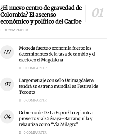
¿El nuevo centro de gravedad de
Colombia? El ascenso
económico y político del Caribe
0 COMPARTIR
Moneda fuerte o economía fuerte: los
determinantes de la tasa de cambio y el
efecto en el Magdalena
0 COMPARTIR
Largometraje con sello Unimagdalena
tendrá su estreno mundial en Festival de
Toronto
0 COMPARTIR
Gobierno de De La Espriella replantea
proyecto vial Ciénaga–Barranquilla y
rebautiza como “Vía Milagro”
0 COMPARTIR