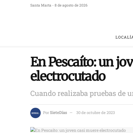
Santa Marta - 8 de agosto de 2026
LOCALÍ
En Pescaíto: un jo
electrocutado
Cuando realizaba pruebas de un
Por
SieteDías
30 de octubre de 2023