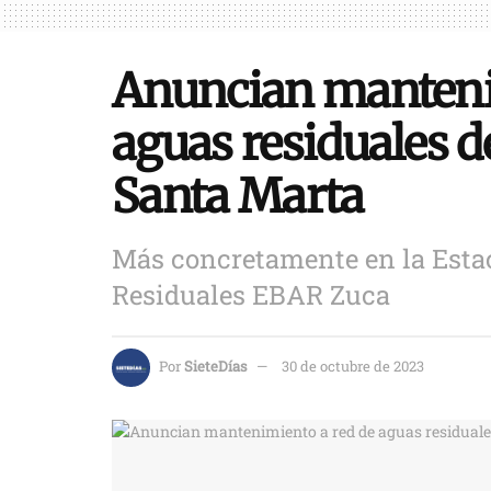
Anuncian manteni
aguas residuales de
Santa Marta
Más concretamente en la Esta
Residuales EBAR Zuca
Por
SieteDías
30 de octubre de 2023