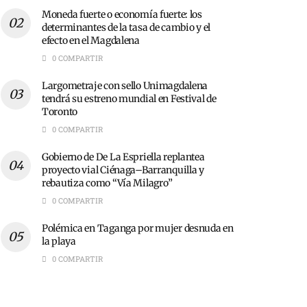
Moneda fuerte o economía fuerte: los
determinantes de la tasa de cambio y el
efecto en el Magdalena
0 COMPARTIR
Largometraje con sello Unimagdalena
tendrá su estreno mundial en Festival de
Toronto
0 COMPARTIR
Gobierno de De La Espriella replantea
proyecto vial Ciénaga–Barranquilla y
rebautiza como “Vía Milagro”
0 COMPARTIR
Polémica en Taganga por mujer desnuda en
la playa
0 COMPARTIR