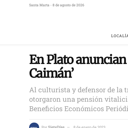
Santa Marta - 8 de agosto de 2026
LOCALÍ
En Plato anuncian
Caimán’
Al culturista y defensor de la 
otorgaron una pensión vitalici
Beneficios Económicos Periód
Por
SieteDías
8 de enero de 2023