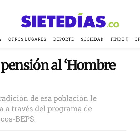
A
OTROS LUGARES
DEPORTE
SOCIEDAD
FINDE
O
 pensión al ‘Hombre
tradición de esa población le
a a través del programa de
icos-BEPS.