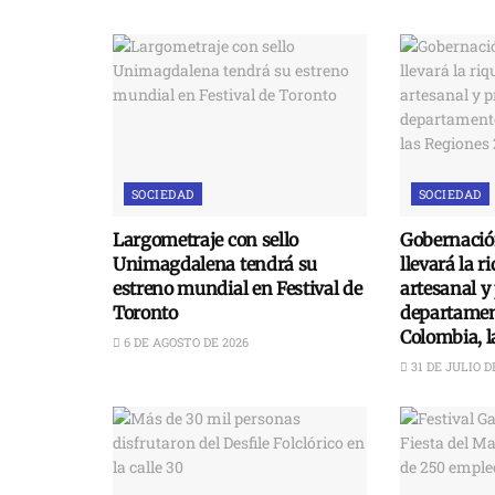
SOCIEDAD
SOCIEDAD
Largometraje con sello
Gobernació
Unimagdalena tendrá su
llevará la r
estreno mundial en Festival de
artesanal y
Toronto
departament
Colombia, 
6 DE AGOSTO DE 2026
31 DE JULIO D