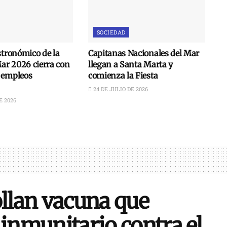
SOCIEDAD
stronómico de la
Capitanas Nacionales del Mar
Mar 2026 cierra con
llegan a Santa Marta y
 empleos
comienza la Fiesta
24 DE JULIO DE 2026
E 2026
ollan vacuna que
 inmunitario contra el