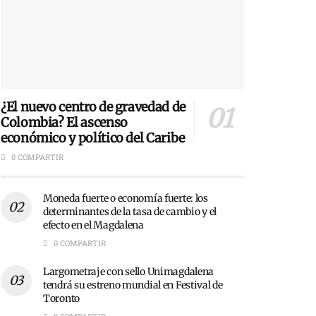
¿El nuevo centro de gravedad de
Colombia? El ascenso
económico y político del Caribe
0 COMPARTIR
Moneda fuerte o economía fuerte: los
determinantes de la tasa de cambio y el
efecto en el Magdalena
0 COMPARTIR
Largometraje con sello Unimagdalena
tendrá su estreno mundial en Festival de
Toronto