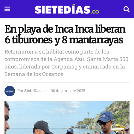
En playa de Inca Inca liberan
6 tiburones y 8 mantarrayas
Retornaron a su hábitat como parte de los
compromisos de la Agenda Azul Santa Marta 500
años, liderada por Corpamag y enmarcada en la
Semana de los Océanos.
Por
SieteDías
30 de junio de 2025