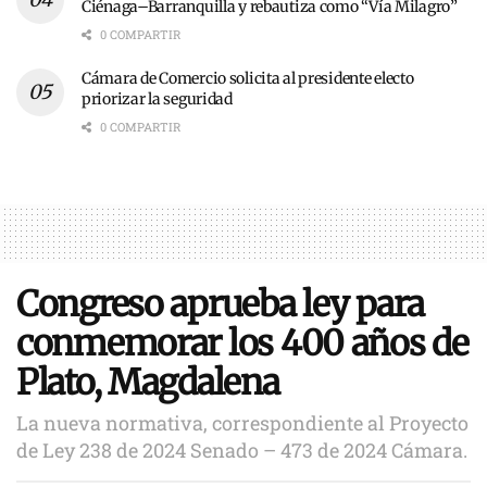
Ciénaga–Barranquilla y rebautiza como “Vía Milagro”
0 COMPARTIR
Cámara de Comercio solicita al presidente electo
priorizar la seguridad
0 COMPARTIR
Congreso aprueba ley para
conmemorar los 400 años de
Plato, Magdalena
La nueva normativa, correspondiente al Proyecto
de Ley 238 de 2024 Senado – 473 de 2024 Cámara.