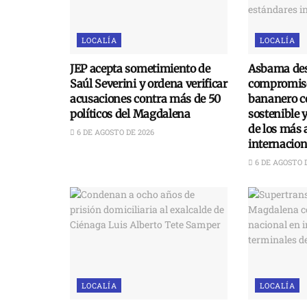
LOCALÍA
LOCALÍA
JEP acepta sometimiento de
Asbama des
Saúl Severini y ordena verificar
compromiso
acusaciones contra más de 50
bananero c
políticos del Magdalena
sostenible 
de los más 
6 DE AGOSTO DE 2026
internacion
6 DE AGOSTO 
LOCALÍA
LOCALÍA