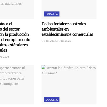
LOCALÍA
taca el
Dadsa fortalece controles
 del sector
ambientales en
on la producción
establecimientos comerciales
y el cumplimiento
6 DE AGOSTO DE 2026
altos estándares
ales
DE 2026
LOCALÍA