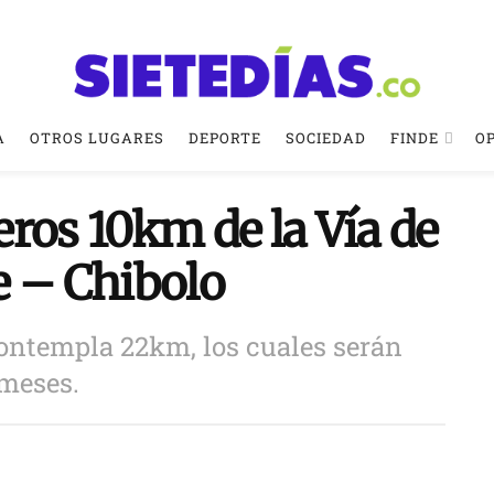
A
OTROS LUGARES
DEPORTE
SOCIEDAD
FINDE
O
ros 10km de la Vía de
e – Chibolo
contempla 22km, los cuales serán
 meses.