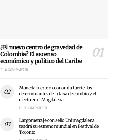
¿El nuevo centro de gravedad de
Colombia? El ascenso
económico y político del Caribe
0 COMPARTIR
Moneda fuerte o economía fuerte: los
determinantes de la tasa de cambio y el
efecto en el Magdalena
0 COMPARTIR
Largometraje con sello Unimagdalena
tendrá su estreno mundial en Festival de
Toronto