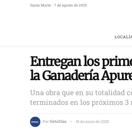
Santa Marta - 7 de agosto de 2026
LOCALÍ
Entregan los prime
la Ganadería Apur
Una obra que en su totalidad 
terminados en los próximos 3
Por
SieteDías
16 de junio de 2025