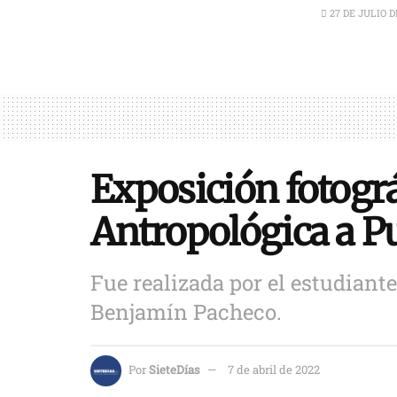
27 DE JULIO D
Exposición fotogr
Antropológica a Pu
Fue realizada por el estudiant
Benjamín Pacheco.
Por
SieteDías
7 de abril de 2022