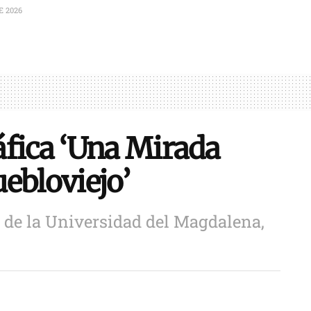
E 2026
áfica ‘Una Mirada
ebloviejo’
e de la Universidad del Magdalena,