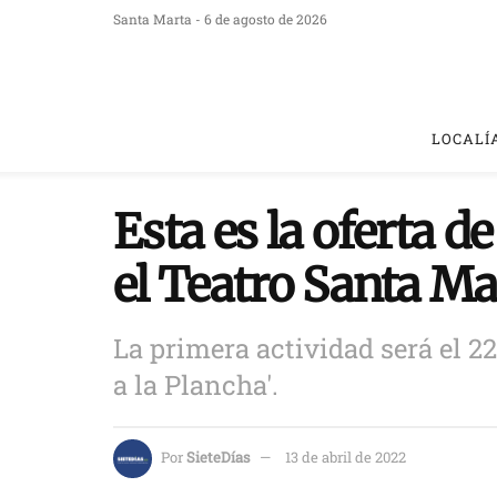
Santa Marta - 6 de agosto de 2026
LOCALÍ
Esta es la oferta d
el Teatro Santa Ma
La primera actividad será el 22
a la Plancha'.
Por
SieteDías
13 de abril de 2022