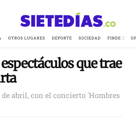
A
OTROS LUGARES
DEPORTE
SOCIEDAD
FINDE
O
e espectáculos que trae
rta
 de abril, con el concierto 'Hombres