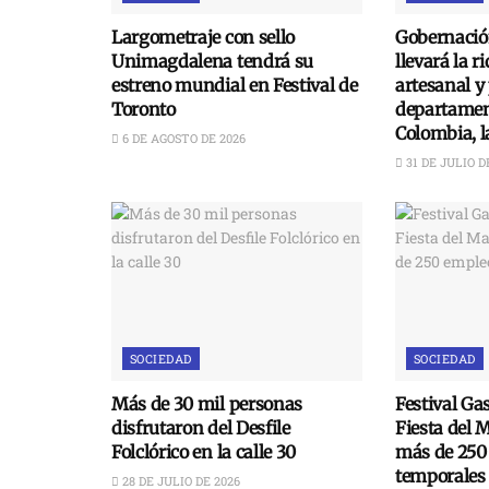
Largometraje con sello
Gobernació
Unimagdalena tendrá su
llevará la r
estreno mundial en Festival de
artesanal y
Toronto
departament
Colombia, 
6 DE AGOSTO DE 2026
31 DE JULIO D
SOCIEDAD
SOCIEDAD
Más de 30 mil personas
Festival Ga
disfrutaron del Desfile
Fiesta del 
Folclórico en la calle 30
más de 250
temporales
28 DE JULIO DE 2026