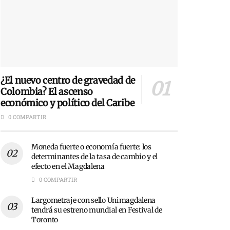
¿El nuevo centro de gravedad de
Colombia? El ascenso
económico y político del Caribe
0 COMPARTIR
Moneda fuerte o economía fuerte: los
determinantes de la tasa de cambio y el
efecto en el Magdalena
0 COMPARTIR
Largometraje con sello Unimagdalena
tendrá su estreno mundial en Festival de
Toronto