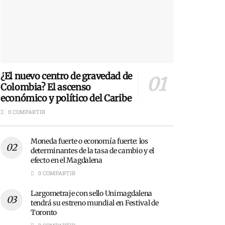
¿El nuevo centro de gravedad de
Colombia? El ascenso
económico y político del Caribe
0 COMPARTIR
Moneda fuerte o economía fuerte: los
determinantes de la tasa de cambio y el
efecto en el Magdalena
0 COMPARTIR
Largometraje con sello Unimagdalena
tendrá su estreno mundial en Festival de
Toronto