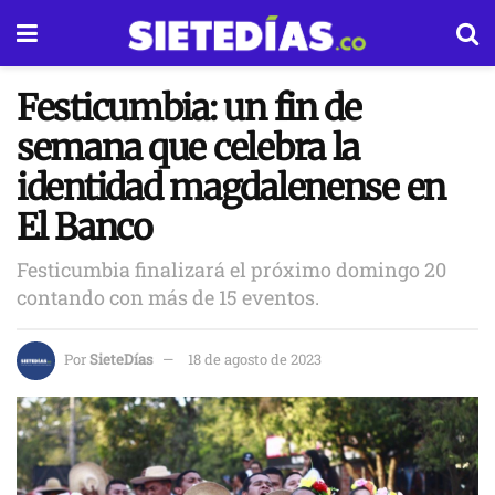
Festicumbia: un fin de
semana que celebra la
identidad magdalenense en
El Banco
Festicumbia finalizará el próximo domingo 20
contando con más de 15 eventos.
Por
SieteDías
18 de agosto de 2023