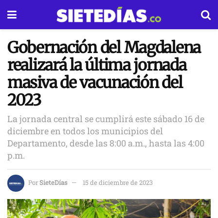
Gobernación del Magdalena
realizará la última jornada
masiva de vacunación del
2023
La jornada central se cumplirá este sábado 16 de
diciembre en todos los municipios del
Departamento, desde las 8:00 a.m., hasta las 4:00
p.m.
Por
SieteDías
15 de diciembre de 2023