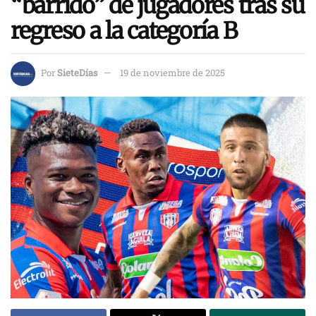
“barrido” de jugadores tras su
regreso a la categoría B
Por
SieteDías
19 de noviembre de 2025