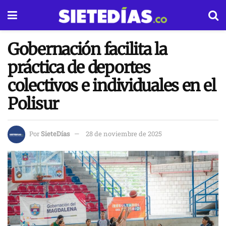
Gobernación facilita la
práctica de deportes
colectivos e individuales en el
Polisur
Por
SieteDías
28 de noviembre de 2025