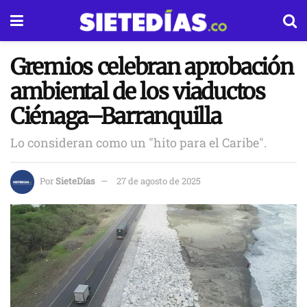
Gremios celebran aprobación
ambiental de los viaductos
Ciénaga–Barranquilla
Lo consideran como un "hito para el Caribe".
Por
SieteDías
27 de agosto de 2025