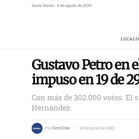
Santa Marta - 8 de agosto de 2026
LOCALÍ
Gustavo Petro en e
impuso en 19 de 2
Con más de 302.000 votos. El s
Hernández.
Por
SieteDías
19 de junio de 2022