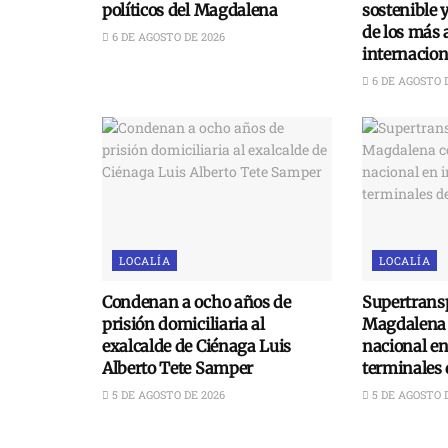
políticos del Magdalena
sostenible 
de los más 
6 DE AGOSTO DE 2026
internacion
6 DE AGOSTO 
LOCALÍA
LOCALÍA
Condenan a ocho años de
Supertransp
prisión domiciliaria al
Magdalena 
exalcalde de Ciénaga Luis
nacional e
Alberto Tete Samper
terminales 
5 DE AGOSTO DE 2026
5 DE AGOSTO 