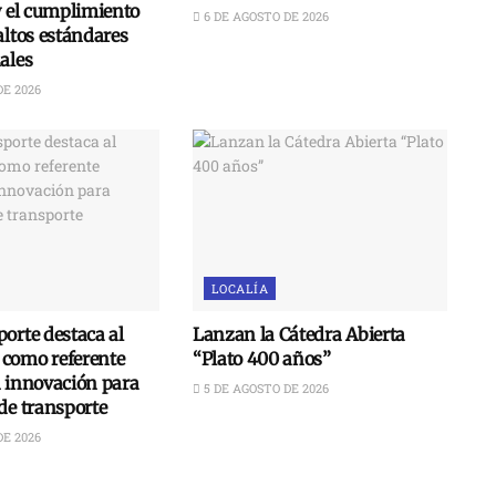
y el cumplimiento
6 DE AGOSTO DE 2026
altos estándares
ales
DE 2026
LOCALÍA
orte destaca al
Lanzan la Cátedra Abierta
como referente
“Plato 400 años”
n innovación para
5 DE AGOSTO DE 2026
de transporte
DE 2026