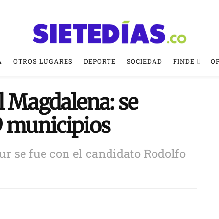
A
OTROS LUGARES
DEPORTE
SOCIEDAD
FINDE
O
l Magdalena: se
9 municipios
ur se fue con el candidato Rodolfo