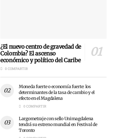
¿El nuevo centro de gravedad de
Colombia? El ascenso
económico y político del Caribe
0 COMPARTIR
Moneda fuerte o economía fuerte: los
determinantes de la tasa de cambio y el
efecto en el Magdalena
0 COMPARTIR
Largometraje con sello Unimagdalena
tendrá su estreno mundial en Festival de
Toronto