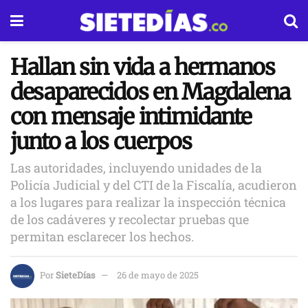
Hallan sin vida a hermanos
desaparecidos en Magdalena
con mensaje intimidante
junto a los cuerpos
Las autoridades, incluyendo unidades de la
Policía Judicial y del CTI de la Fiscalía, acudieron
a los lugares para realizar la inspección técnica
de los cadáveres y recolectar pruebas que
permitan esclarecer los hechos.
Por
SieteDías
26 de mayo de 2025