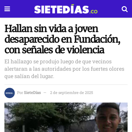
Hallan sin vida a joven
desaparecido en Fundación,
con señales de violencia
El hallazgo se produjo luego de que vecinos
alertaran a las autoridades por los fuertes olores
que salían del lugar.
Por
SieteDías
2 de septiembre de 2025