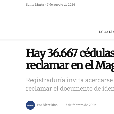
Santa Marta - 7 de agosto de 2026
LOCALÍ
Hay 36.667 cédulas 
reclamar en el Ma
Registraduría invita acercarse 
reclamar el documento de iden
Por
SieteDías
7 de febrero de 2022