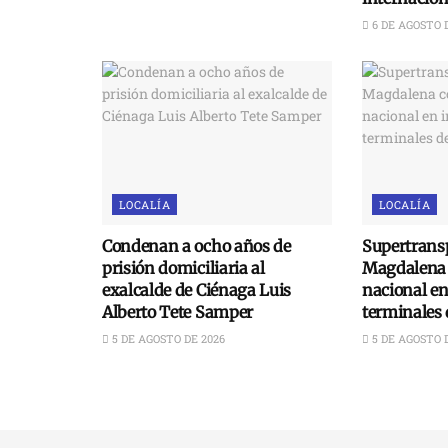
6 DE AGOSTO 
LOCALÍA
LOCALÍA
Condenan a ocho años de
Supertransp
prisión domiciliaria al
Magdalena 
exalcalde de Ciénaga Luis
nacional e
Alberto Tete Samper
terminales 
5 DE AGOSTO DE 2026
5 DE AGOSTO 