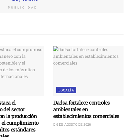
PUBLICIDAD
LOCALÍA
taca el
Dadsa fortalece controles
 del sector
ambientales en
on la producción
establecimientos comerciales
y el cumplimiento
6 DE AGOSTO DE 2026
altos estándares
ales