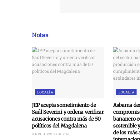
Notas
LOCALÍA
LOCALÍA
JEP acepta sometimiento de
Asbama des
Saúl Severini y ordena verificar
compromiso
acusaciones contra más de 50
bananero c
políticos del Magdalena
sostenible 
de los más 
6 DE AGOSTO DE 2026
internacion