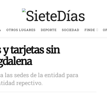
A
OTROS LUGARES
DEPORTE
SOCIEDAD
FINDE
O
y tarjetas sin
gdalena
a las sedes de la entidad para
tidad repectivo.