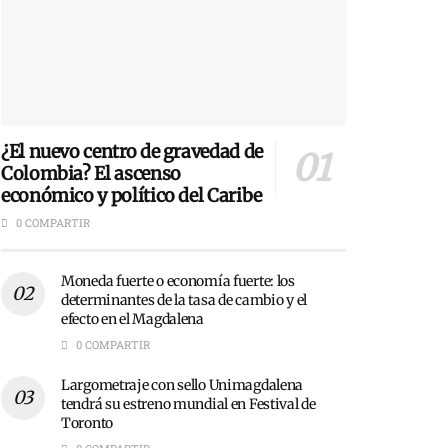
¿El nuevo centro de gravedad de
Colombia? El ascenso
económico y político del Caribe
0 COMPARTIR
Moneda fuerte o economía fuerte: los
determinantes de la tasa de cambio y el
efecto en el Magdalena
0 COMPARTIR
Largometraje con sello Unimagdalena
tendrá su estreno mundial en Festival de
Toronto