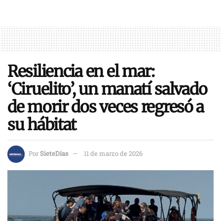
Resiliencia en el mar:
‘Ciruelito’, un manatí salvado
de morir dos veces regresó a
su hábitat
Por
SieteDías
11 de marzo de 2026