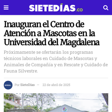
Inauguran el Centro de
Atención a Mascotas en la
Universidad del Magdalena
Próximamente se ofertarán los programas
técnicos laborales en Cuidado de Mascotas y
Animales de Compañía y en Rescate y Cuidado de
Fauna Silvestre.
Por
SieteDías
22 de abril de 2025