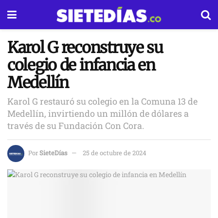
Karol G reconstruye su
colegio de infancia en
Medellín
Karol G restauró su colegio en la Comuna 13 de
Medellín, invirtiendo un millón de dólares a
través de su Fundación Con Cora.
Por
SieteDías
25 de octubre de 2024