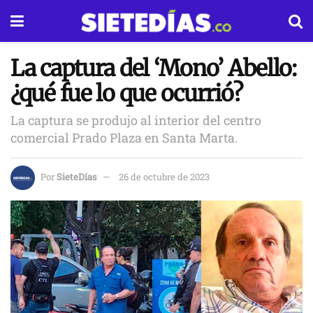
La captura del ‘Mono’ Abello:
¿qué fue lo que ocurrió?
La captura se produjo al interior del centro
comercial Prado Plaza en Santa Marta.
Por
SieteDías
26 de octubre de 2023