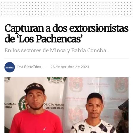
Capturan a dos extorsionistas
de ‘Los Pachencas’
En los sectores de Minca y Bahía Concha.
Por
SieteDías
26 de octubre de 2023