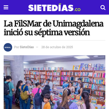
La FilSMar de Unimagdalena
inició su séptima versión
Por
SieteDías
28 de octubre de 2025