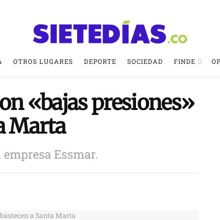
A
OTROS LUGARES
DEPORTE
SOCIEDAD
FINDE
O
con «bajas presiones»
a Marta
la empresa Essmar.