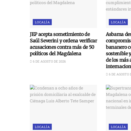
LOCALÍA
LOCALÍA
JEP acepta sometimiento de
Asbama des
Saúl Severini y ordena verificar
compromiso
acusaciones contra más de 50
bananero c
políticos del Magdalena
sostenible 
de los más 
6 DE AGOSTO DE 2026
internacion
6 DE AGOSTO 
LOCALÍA
LOCALÍA