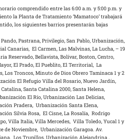
 horario comprendido entre las 6:00 a.m. y 5:00 p.m. y
iento la Planta de Tratamiento ‘Mamatoco’ trabajará
ntido, los siguientes barrios presentarán bajas
Pando, Pastrana, Privilegio, San Pablo, Urbanización,
al Canarias, El Carmen, Las Malvinas, La Lucha, – 19
ria Reservado, Bellavista, Bolívar, Boston, Centro,
yor, El Prado, El Pueblito, El Territorial, La
s, Los Troncos, Minuto de Dios Obrero Taminaca 1 y 2
zación El Refugio Villa del Rosario, Nuevo Jardín,
Catalina, Santa Catalina 2000, Santa Helena,
anización El Río, Urbanización Las Delicias,
ación Pradera, Urbanización Santa Elena,
ción Silvia Rosa, El Cisne, La Rosalía, Rodrigo
 Villa Italia, Villa Mercedes, Villa Toledo, Yucal 1 y
V, Once de Noviembre, Urbanización Garagoa. Av.
iana, Los Trupillos, Urbanización Alejandrina ,