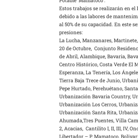
Potable ‘Mamatoco’.
Estos trabajos se realizarán en el
debido a las labores de mantenim
al 50% de su capacidad. En este se
presiones:
La Lucha, Manzanares, Martinete, 
20 de Octubre, Conjunto Residenci
de Abril, Alambique, Bavaria, Bava
Centro Histórico, Costa Verde El Ma
Esperanza, La Tenería, Los Ángele
Tierra Baja Trece de Junio, Urbani
Pepe Hurtado, Perehuétano, Santa 
Urbanización Bavaria Country, Urb
Urbanización Los Cerros, Urbaniz
Urbanización Santa Rita, Urbaniza
Ahumada,Tres Puentes, Villa Campo,
2, Acacias, Cantilito I, II, III, I
Libertador – P. Mamatoco, Bolivar