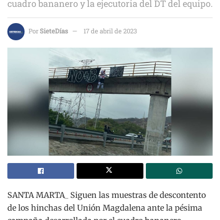
cuadro bananero y la ejecutoria del DT del equipo.
Por
SieteDías
17 de abril de 2023
SANTA MARTA_ Siguen las muestras de descontento
de los hinchas del Unión Magdalena ante la pésima