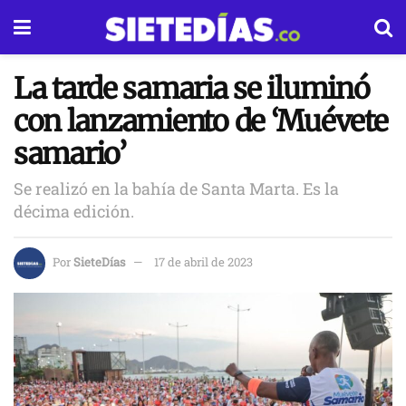
La tarde samaria se iluminó
con lanzamiento de ‘Muévete
samario’
Se realizó en la bahía de Santa Marta. Es la
décima edición.
Por
SieteDías
17 de abril de 2023