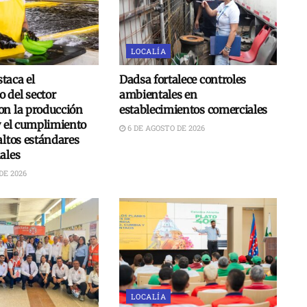
LOCALÍA
taca el
Dadsa fortalece controles
 del sector
ambientales en
on la producción
establecimientos comerciales
y el cumplimiento
6 DE AGOSTO DE 2026
altos estándares
ales
DE 2026
LOCALÍA