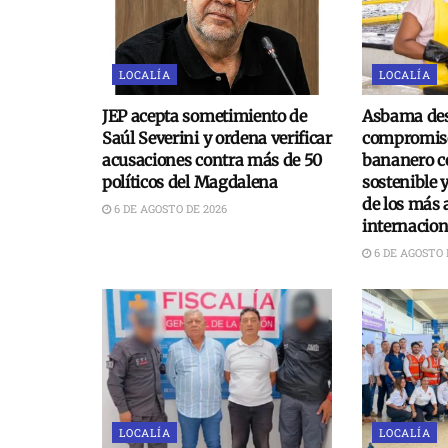
LOCALÍA
LOCALÍA
JEP acepta sometimiento de
Asbama des
Saúl Severini y ordena verificar
compromiso
acusaciones contra más de 50
bananero c
políticos del Magdalena
sostenible 
de los más 
6 DE AGOSTO DE 2026
internacion
6 DE AGOSTO 
LOCALÍA
LOCALÍA