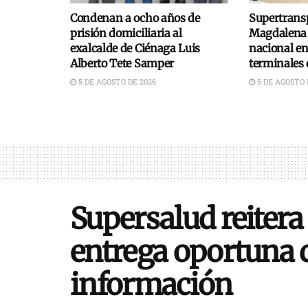
Condenan a ocho años de
Supertransp
prisión domiciliaria al
Magdalena 
exalcalde de Ciénaga Luis
nacional e
Alberto Tete Samper
terminales 
5 DE AGOSTO DE 2026
5 DE AGOSTO 
Supersalud reitera 
entrega oportuna d
información