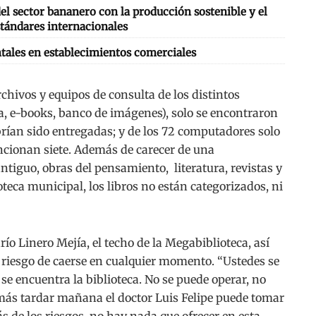
l sector bananero con la producción sostenible y el
tándares internacionales
tales en establecimientos comerciales
rchivos y equipos de consulta de los distintos
a, e-books, banco de imágenes), solo se encontraron
abrían sido entregadas; y de los 72 computadores solo
uncionan siete. Además de carecer de una
ntiguo, obras del pensamiento, literatura, revistas y
eca municipal, los libros no están categorizados, ni
río Linero Mejía, el techo de la Megabiblioteca, así
 riesgo de caerse en cualquier momento. “Ustedes se
se encuentra la biblioteca. No se puede operar, no
 más tardar mañana el doctor Luis Felipe puede tomar
ás de los riesgos, no hay nada que ofrecer en esta