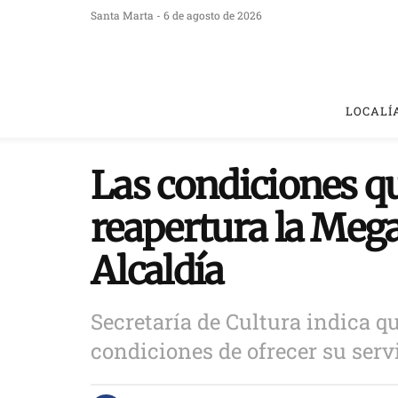
Santa Marta - 6 de agosto de 2026
LOCALÍ
Las condiciones q
reapertura la Mega
Alcaldía
Secretaría de Cultura indica q
condiciones de ofrecer su servi