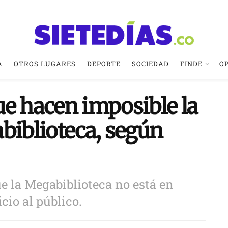
A
OTROS LUGARES
DEPORTE
SOCIEDAD
FINDE
O
ue hacen imposible la
biblioteca, según
ue la Megabiblioteca no está en
cio al público.