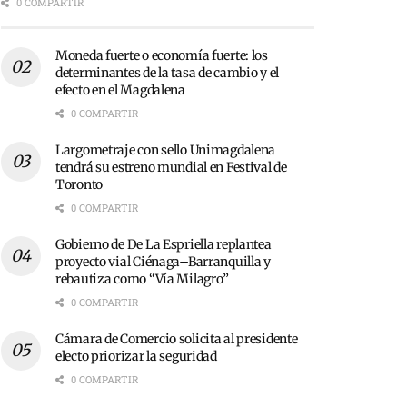
0 COMPARTIR
Moneda fuerte o economía fuerte: los
determinantes de la tasa de cambio y el
efecto en el Magdalena
0 COMPARTIR
Largometraje con sello Unimagdalena
tendrá su estreno mundial en Festival de
Toronto
0 COMPARTIR
Gobierno de De La Espriella replantea
proyecto vial Ciénaga–Barranquilla y
rebautiza como “Vía Milagro”
0 COMPARTIR
Cámara de Comercio solicita al presidente
electo priorizar la seguridad
0 COMPARTIR